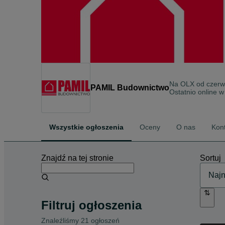
Na OLX od
czerw
PAMIL Budownictwo
Ostatnio online w
Wszystkie ogłoszenia
Oceny
O nas
Kon
Znajdź na tej stronie
Sortuj
Filtruj ogłoszenia
Znaleźliśmy 21 ogłoszeń