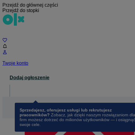
Przejdź do głównej części
Przejdź do stopki
Czat
Twoje konto
Dodaj ogłoszenie
Dla biznesu
opens in a new tab
Sprzedajesz, oferujesz usługi lub rekrutujesz
pracowników?
Zobacz, jak dzięki naszym rozwiązaniom dl
firm możesz dotrzeć do milionów użytkowników — i osiągną
swoje cele.